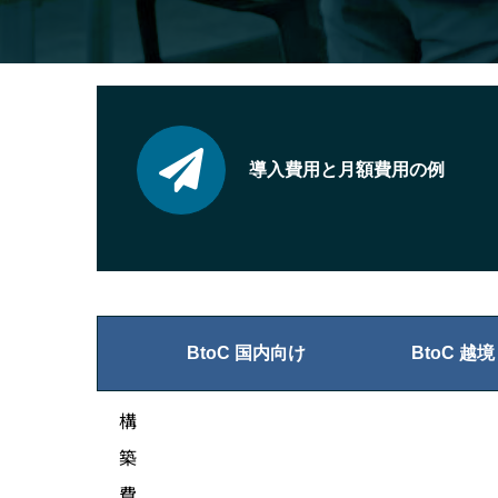
導入費用と月額費用の例
BtoC 国内向け
BtoC 越境
構
築
費