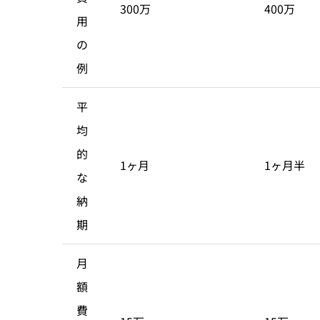
300万
400万
用
の
例
平
均
的
1ヶ月
1ヶ月半
な
納
期
月
額
費