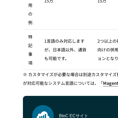
15万
15万
用
の
例
特
1言語のみ対応します
2つ以上
記
が、日本語以外、通貨
向けの併用
事
も可能です。
ョンとな
項
※ カスタマイズが必要な場合は別途カスタマイズ費
が対応可能なシステム言語については、「
Mage
BtoC ECサイト