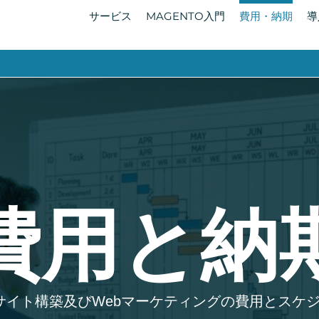
サービス
MAGENTO入門
費用・納期
導
費用と納
 ECサイト構築及びWebマーケティングの費用とス