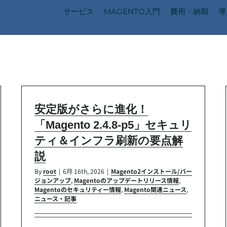
サービス
MAGENTO入門
費用・納期
導
安定版がさらに進化！
「Magento 2.4.8-p5」セキュリ
ティ＆インフラ刷新の要点解
説
By
root
|
6月 16th, 2026
|
Magento2インストール/バー
ジョンアップ
,
Magentoのアップデートリリース情報
,
Magentoのセキュリティー情報
,
Magento関連ニュース
,
ニュース・記事