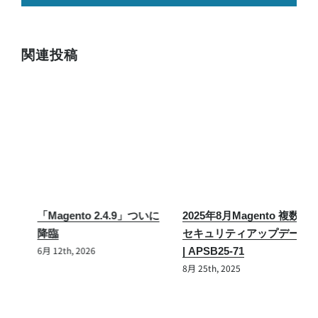
メ
ー
ル
関連投稿
2025年8月Magento 複数の
【緊急】Magento/Adobe
セキュリティアップデート
Commerceセキュリティ情
| APSB25-71
報「APSB26-73」が公開！
「
8月 25th, 2025
最高CVSS 10.0の脆弱性と
(
対策まとめ
7月 31st, 2026
7