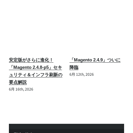
合
安定版がさらに進化！
「Magento 2.4.9」ついに
M
リ
「Magento 2.4.8-p5」セキ
降臨
応
6月 12th, 2026
べ
ュリティ＆インフラ刷新の
A
要点解説
S
6月 16th, 2026
6