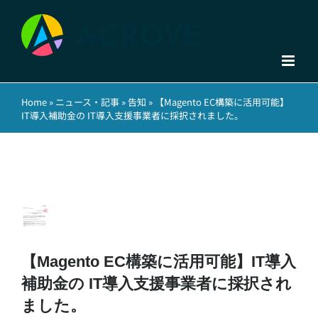
Skip
to
content
Home
»
ニュース・記事
»
告知
»
【Magento EC構築に活用可能】
IT導入補助金の IT導入支援事業者に採択されました。
View
Larger
【Magento EC構築に活用可能】IT導入
Image
補助金の IT導入支援事業者に採択され
ました。