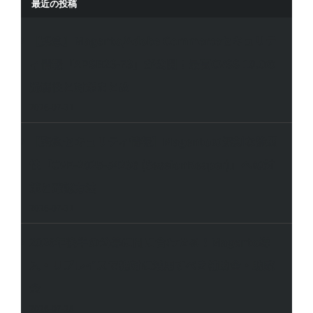
最近の投稿
【緊急】Magento/Adobe Commerceセキュリテ
ィ情報「APSB26-73」が公開！最高CVSS 10.0の
脆弱性と対策まとめ
2026-07-31
【緊急セキュリティ情報】Magentoの深刻な脆弱
性「CVE-2025-54236 (SessionReaper)」への対
策と確認方法
2026-07-31
2026年後半の公募に間に合わせる！Magento導
入・リプレイスで絶対に活用すべき補助金・助成
金
2026-07-28