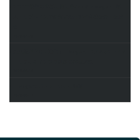
2026年後半の公募に間に合わせる！Magento導
入・リプレイスで絶対に活用すべき補助金・助成
金
2026-07-28
安定版がさらに進化！「Magento 2.4.8-p5」セキ
ュリティ＆インフラ刷新の要点解説
2026-06-16
「Magento 2.4.9」ついに降臨
2026-06-12