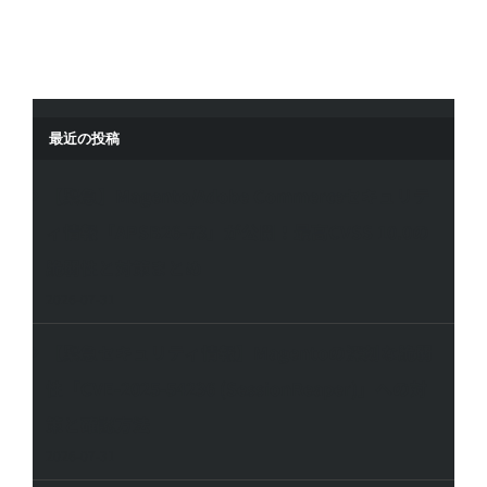
最近の投稿
【緊急】Magento/Adobe Commerceセキュリテ
ィ情報「APSB26-73」が公開！最高CVSS 10.0の
脆弱性と対策まとめ
2026-07-31
【緊急セキュリティ情報】Magentoの深刻な脆弱
性「CVE-2025-54236 (SessionReaper)」への対
策と確認方法
2026-07-31