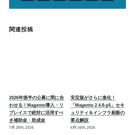
子
メ
ー
ル
関連投稿
】
2026年後半の公募に間に合
安定版がさらに進化！
「
わせる！Magento導入・リ
「Magento 2.4.8-p5」セキ
6
プレイスで絶対に活用すべ
ュリティ＆インフラ刷新の
対
き補助金・助成金
要点解説
7月 28th, 2026
6月 16th, 2026