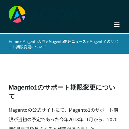
Skip
to
content
Home
»
Magento入門
»
Magento関連ニュース
»
Magento1のサポ
ート期限変更について
Magento1のサポート期限変更につい
て
Magentoの公式サイトにて、Magento1のサポート期
限が当初の予定であった今年2018年11月から、2020
年6月まで延長されると発表がありました。