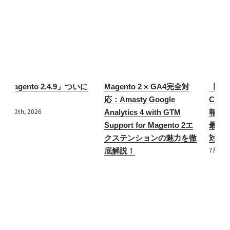
Magento 2 × GA4完全対
【緊急】Magento/Adobe
応：Amasty Google
Commerceセキュリティ情
Analytics 4 with GTM
報「APSB26-73」が公開！
Support for Magento 2エ
最高CVSS 10.0の脆弱性と
7
クステンションの魅力を徹
対策まとめ
7月 31st, 2026
底解説！
6月 27th, 2025