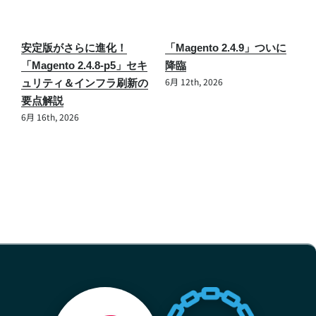
Magento 2 × GA4完全対
【緊急】Magento/Adobe
応：Amasty Google
Commerceセキュリティ情
Analytics 4 with GTM
報「APSB26-73」が公開！
Support for Magento 2エ
最高CVSS 10.0の脆弱性と
7
クステンションの魅力を徹
対策まとめ
7月 31st, 2026
底解説！
6月 27th, 2025