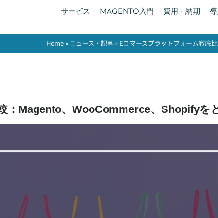
サービス
MAGENTO入門
費用・納期
導
Home
»
ニュース・記事
»
Eコマースプラットフォーム徹底比較：M
agento、WooCommerce、Shopif