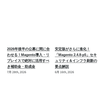
「Magento 2.4.9」ついに
【緊急】Magento/Adobe
セキ
降臨
Commerceセキュリティ情
6月 12th, 2026
の
報「APSB26-73」が公開！
最高CVSS 10.0の脆弱性と
対策まとめ
7月 31st, 2026