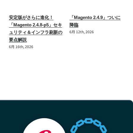
合
安定版がさらに進化！
「Magento 2.4.9」ついに
M
リ
「Magento 2.4.8-p5」セキ
降臨
応
6月 12th, 2026
べ
ュリティ＆インフラ刷新の
A
要点解説
S
6月 16th, 2026
6