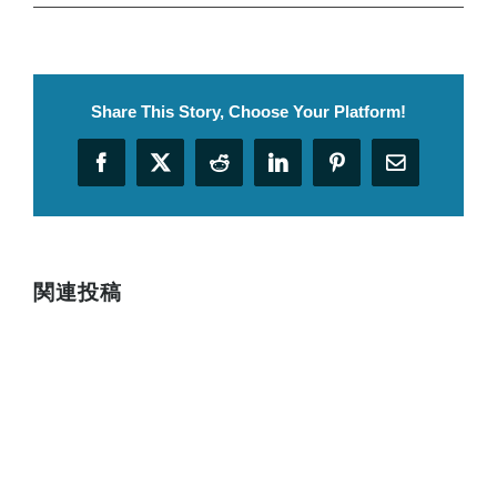
Share This Story, Choose Your Platform!
Facebook
X
Reddit
LinkedIn
Pinterest
電
子
メ
ー
ル
関連投稿