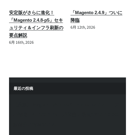
Magento 2 × GA4完全対
【緊急】Magento/Adobe
応：Amasty Google
Commerceセキュリティ情
Analytics 4 with GTM
報「APSB26-73」が公開！
Support for Magento 2エ
最高CVSS 10.0の脆弱性と
7
クステンションの魅力を徹
対策まとめ
7月 31st, 2026
底解説！
6月 27th, 2025
最近の投稿
【緊急】Magento/Adobe Commerceセキュリテ
ィ情報「APSB26-73」が公開！最高CVSS 10.0の