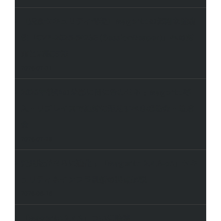
脆弱性と対策まとめ
2026-07-31
【緊急セキュリティ情報】Magentoの深刻な脆弱
性「CVE-2025-54236 (SessionReaper)」への対
策と確認方法
2026-07-31
2026年後半の公募に間に合わせる！Magento導
入・リプレイスで絶対に活用すべき補助金・助成
金
2026-07-28
安定版がさらに進化！「Magento 2.4.8-p5」セキ
ュリティ＆インフラ刷新の要点解説
2026-06-16