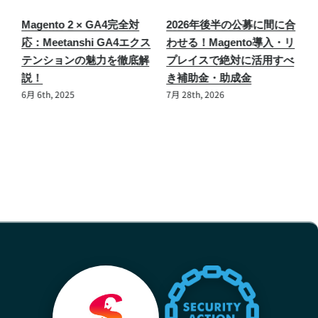
情
Magento 2 × GA4完全対
2026年後半の公募に間に合
M
〜
応：Meetanshi GA4エクス
わせる！Magento導入・リ
応
テンションの魅力を徹底解
プレイスで絶対に活用すべ
説！
き補助金・助成金
6月 6th, 2025
7月 28th, 2026
6