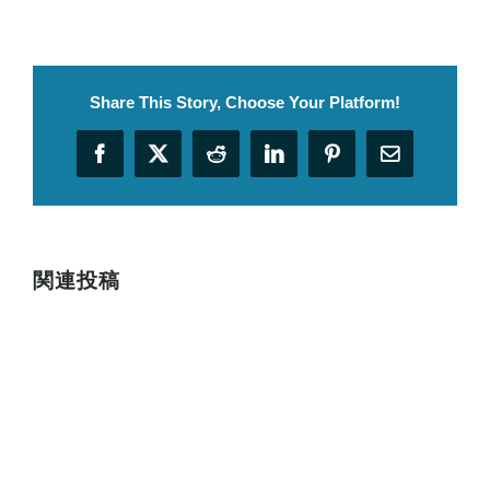
Share This Story, Choose Your Platform!
Facebook
X
Reddit
LinkedIn
Pinterest
電
子
メ
ー
ル
関連投稿